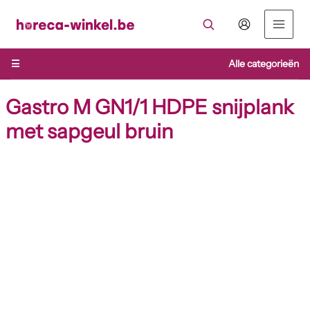
Ga
naar
de
inhoud
☰
Alle categorieën
Gastro M GN1/1 HDPE snijplank
met sapgeul bruin