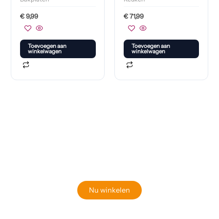
€
9,99
€
71,99
Toevoegen aan
Toevoegen aan
winkelwagen
winkelwagen
Klaar om jouw perfecte bord te vinden?
Bekijk onze online winkel
Nu winkelen