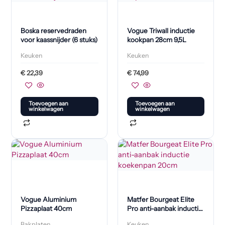
Boska reservedraden
Vogue Triwall inductie
voor kaassnijder (6 stuks)
kookpan 28cm 9,5L
Keuken
Keuken
€
22,39
€
74,99
Toevoegen aan
Toevoegen aan
winkelwagen
winkelwagen
Vogue Aluminium
Matfer Bourgeat Elite
Pizzaplaat 40cm
Pro anti-aanbak inductie
koekenpan 20cm
Bakplaten
Keuken