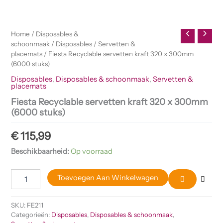
300mm
(6000
stuks)
Home
/
Disposables &
aantal
schoonmaak
/
Disposables
/
Servetten &
placemats
/ Fiesta Recyclable servetten kraft 320 x 300mm
(6000 stuks)
Disposables
,
Disposables & schoonmaak
,
Servetten &
placemats
Fiesta Recyclable servetten kraft 320 x 300mm
(6000 stuks)
€
115,99
Beschikbaarheid:
Op voorraad
Toevoegen Aan Winkelwagen
SKU:
FE211
Categorieën:
Disposables
,
Disposables & schoonmaak
,