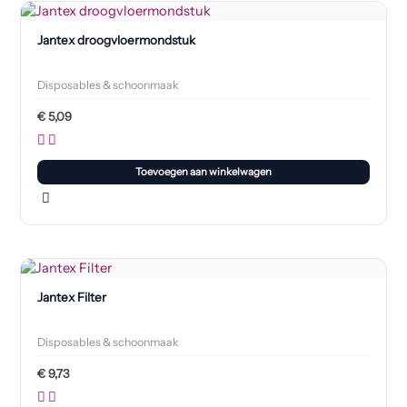
Jantex droogvloermondstuk
Disposables & schoonmaak
€
5,09
Toevoegen aan winkelwagen
Jantex Filter
Disposables & schoonmaak
€
9,73