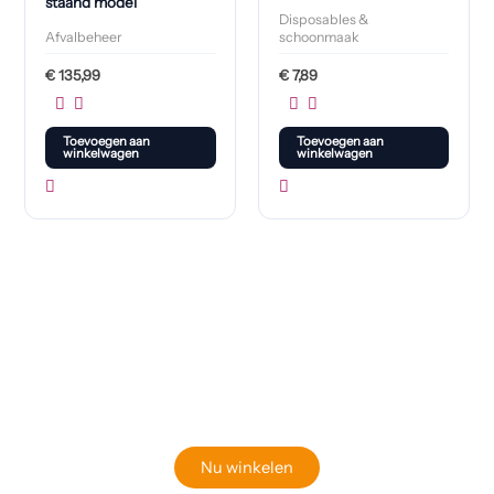
staand model
Disposables &
Afvalbeheer
schoonmaak
€
135,99
€
7,89
Toevoegen aan
Toevoegen aan
winkelwagen
winkelwagen
Klaar om jouw perfecte bord te vinden?
Bekijk onze online winkel
Nu winkelen