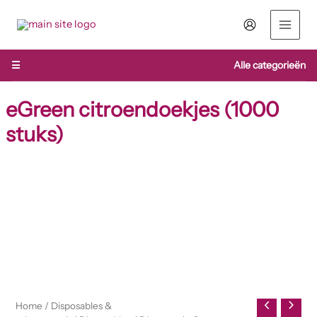
Ga
naar
de
inhoud
☰
Alle categorieën
eGreen citroendoekjes (1000
stuks)
Home
/
Disposables &