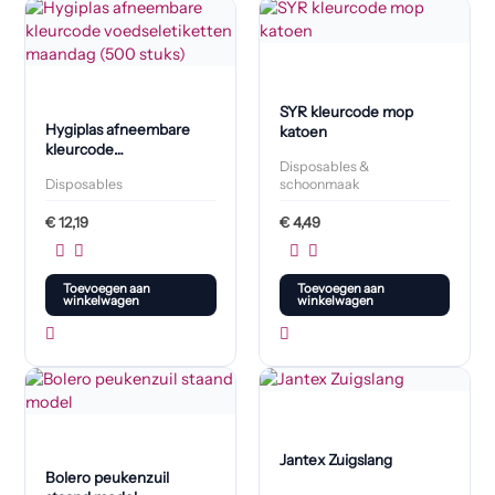
SYR kleurcode mop
Hygiplas afneembare
katoen
kleurcode
Disposables &
voedseletiketten
Disposables
schoonmaak
maandag (500 stuks)
€
12,19
€
4,49
Toevoegen aan
Toevoegen aan
winkelwagen
winkelwagen
Jantex Zuigslang
Bolero peukenzuil