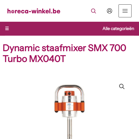
Ga
naar
de
inhoud
☰
Alle categorieën
Dynamic staafmixer SMX 700
Turbo MX040T
Dynamic
staafmixer
SMX
700
Turbo
MX040T
aantal