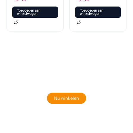
Toevoegen aan
Toevoegen aan
winkelwagen
winkelwagen
Klaar om jouw perfecte bord te vinden?
Bekijk onze online winkel
Nu winkelen