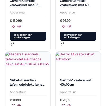
Cambro Camrack
Cambro Camrack
vaatwaskorf met 36
vaatwaskorf met 49
compartimenten max.
compartimenten max.
Apparatuur
Apparatuur
glashoogte 21,5cm
glashoogte 17,4cm
€
130,99
€
95,99
Toevoegen aan
Toevoegen aan
winkelwagen
winkelwagen
Nisbets Essentials
Gastro M vaatwaskorf
tafelmodel elektrische
40x40cm
bakplaat 48 x 31cm
Apparatuur
Apparatuur
3000W
€
119,99
€
23,39