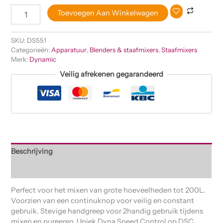
Toevoegen Aan Winkelwagen
SKU:
DS551
Categorieën:
Apparatuur
,
Blenders & staafmixers
,
Staafmixers
Merk:
Dynamic
Veilig afrekenen gegarandeerd
Beschrijving
Beoordelingen (0)
Perfect voor het mixen van grote hoeveelheden tot 200L.
Voorzien van een continuknop voor veilig en constant
gebruik. Stevige handgreep voor 2handig gebruik tijdens
mixen en pureeren. Uniek Dyna Speed Control op DSC