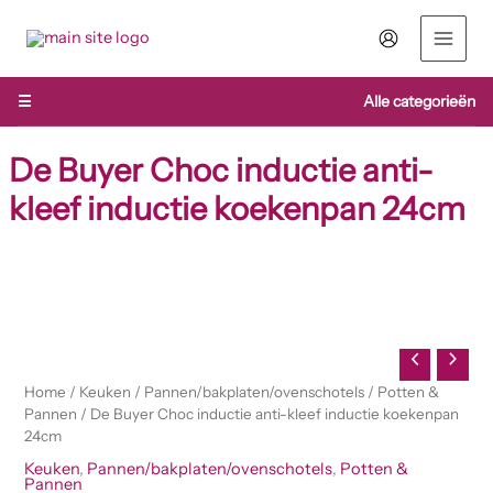
Ga
naar
de
inhoud
☰
Alle categorieën
De Buyer Choc inductie anti-
kleef inductie koekenpan 24cm
De
Buyer
Choc
inductie
anti-
kleef
Home
/
Keuken
/
Pannen/bakplaten/ovenschotels
/
Potten &
inductie
Pannen
/ De Buyer Choc inductie anti-kleef inductie koekenpan
koekenpan
24cm
24cm
Keuken
,
Pannen/bakplaten/ovenschotels
,
Potten &
aantal
Pannen