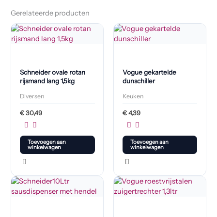
Gerelateerde producten
Schneider ovale rotan
Vogue gekartelde
rijsmand lang 1,5kg
dunschiller
Diversen
Keuken
€
30,49
€
4,39
Toevoegen aan
Toevoegen aan
winkelwagen
winkelwagen