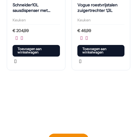
Schneider10L
Vogue roestvrijstalen
sausdispenser met
zuigertrechter 1,3L
hendel
Keuken
Keuken
€
204,99
€
46,99
Toevoegen aan
Toevoegen aan
winkelwagen
winkelwagen
Klaar om jouw perfecte bord te vinden?
Bekijk onze online winkel