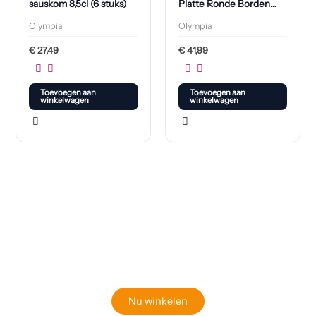
sauskom 8,5cl (6 stuks)
Platte Ronde Borden
210mm (6 Stuks)
Olympia
Olympia
€
27,49
€
41,99
Toevoegen aan
Toevoegen aan
winkelwagen
winkelwagen
Klaar om jouw perfecte bord te vinden?
Bekijk onze online winkel
Nu winkelen