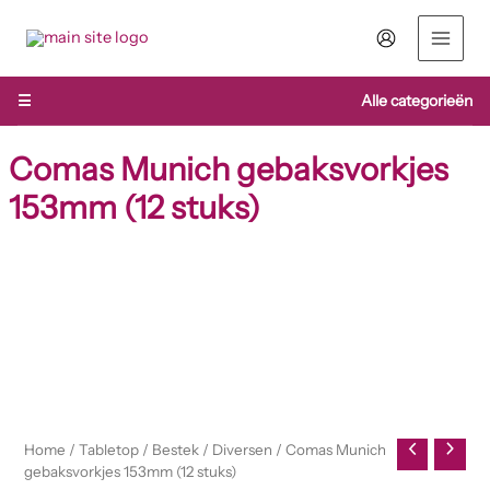
Ga
naar
de
inhoud
☰
Alle categorieën
Comas Munich gebaksvorkjes
153mm (12 stuks)
Home
/
Tabletop
/
Bestek
/
Diversen
/ Comas Munich
gebaksvorkjes 153mm (12 stuks)