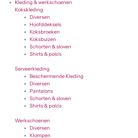
Kleding & werkschoenen
Kokskleding
Diversen
Hoofddeksels
Koksbroeken
Koksbuizen
Schorten & sloven
Shirts & polo's
Serveerkleding
Beschermende Kleding
Diversen
Pantalons
Schorten & sloven
Shirts & polo's
Werkschoenen
Diversen
Klompen