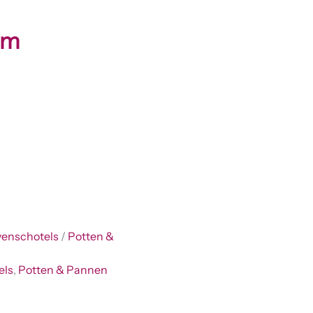
cm
enschotels
/
Potten &
els
,
Potten & Pannen