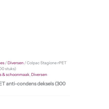
les
/
Diversen
/ Colpac Stagione rPET
00 stuks)
es & schoonmaak
,
Diversen
ET anti-condens deksels (300