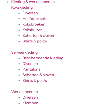
Kleding & werkschoenen
Kokskleding
Diversen
Hoofddeksels
Koksbroeken
Koksbuizen
Schorten & sloven
Shirts & polo's
Serveerkleding
Beschermende Kleding
Diversen
Pantalons
Schorten & sloven
Shirts & polo's
Werkschoenen
Diversen
Klompen