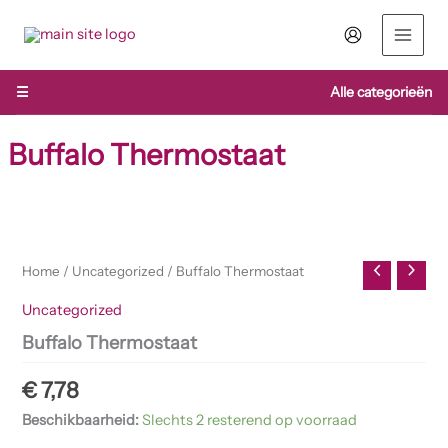
Ga
naar
de
inhoud
☰
Alle categorieën
Buffalo Thermostaat
Buffalo
Thermostaat
aantal
Home
/
Uncategorized
/ Buffalo Thermostaat
Uncategorized
Buffalo Thermostaat
€
7,78
Beschikbaarheid:
Slechts 2 resterend op voorraad