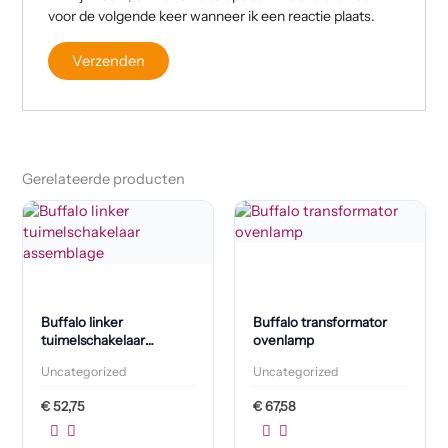
voor de volgende keer wanneer ik een reactie plaats.
Gerelateerde producten
Buffalo linker
Buffalo transformator
tuimelschakelaar
ovenlamp
assemblage
Uncategorized
Uncategorized
€
52,75
€
67,58