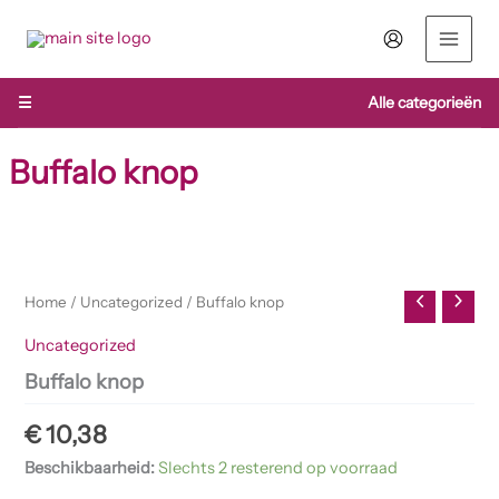
Ga
naar
de
inhoud
☰
Alle categorieën
Buffalo knop
Buffalo
knop
aantal
Home
/
Uncategorized
/ Buffalo knop
Uncategorized
Buffalo knop
€
10,38
Beschikbaarheid:
Slechts 2 resterend op voorraad