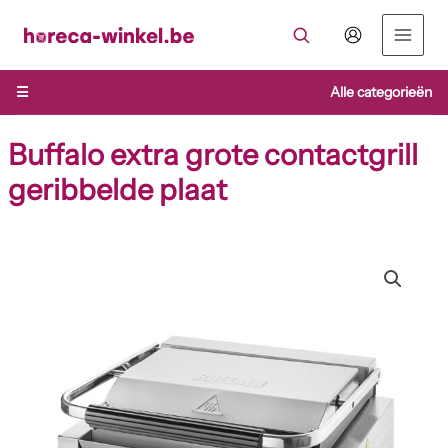
Ga
naar
de
inhoud
☰
Alle categorieën
Buffalo extra grote contactgrill
geribbelde plaat
Buffalo
extra
grote
contactgrill
geribbelde
plaat
aantal