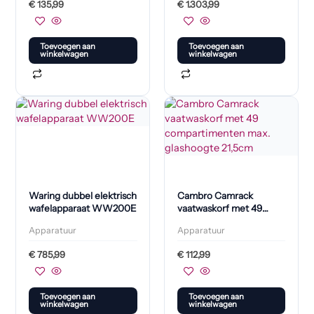
€
135,99
€
1.303,99
Toevoegen aan
Toevoegen aan
winkelwagen
winkelwagen
Waring dubbel elektrisch
Cambro Camrack
wafelapparaat WW200E
vaatwaskorf met 49
compartimenten max.
Apparatuur
Apparatuur
glashoogte 21,5cm
€
785,99
€
112,99
Toevoegen aan
Toevoegen aan
winkelwagen
winkelwagen