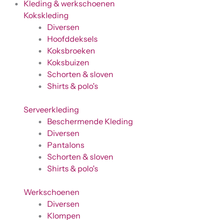
Kleding & werkschoenen
Kokskleding
Diversen
Hoofddeksels
Koksbroeken
Koksbuizen
Schorten & sloven
Shirts & polo's
Serveerkleding
Beschermende Kleding
Diversen
Pantalons
Schorten & sloven
Shirts & polo's
Werkschoenen
Diversen
Klompen