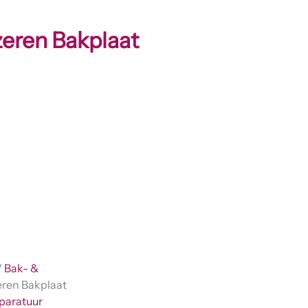
zeren Bakplaat
/
Bak- &
zeren Bakplaat
paratuur