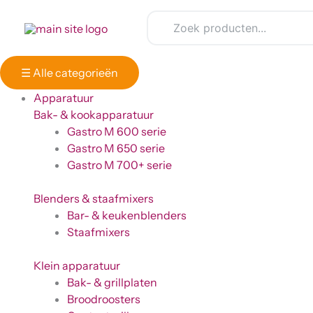
Ga
Winkelwagen
naar
Totaal:
de
inhoud
☰
Alle categorieën
Apparatuur
Bak- & kookapparatuur
Gastro M 600 serie
Gastro M 650 serie
Gastro M 700+ serie
Blenders & staafmixers
Bar- & keukenblenders
Staafmixers
Klein apparatuur
Bak- & grillplaten
Broodroosters