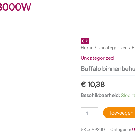
g 3000W
Buffalo
binnenbehuizing
Home
/
Uncategorized
/ B
3000W
Uncategorized
aantal
Buffalo binnenbeh
€
10,38
Beschikbaarheid:
Slecht
Toevoegen 
SKU:
AP399
Categorie:
U