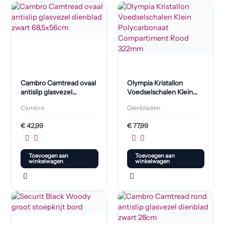
Cambro Camtread ovaal
Olympia Kristallon
antislip glasvezel
Voedselschalen Klein
dienblad zwart
polypropyleen
Cambro
Dienbladen
68,5x56cm
Compartiment Rood
322mm
€
42,99
€
77,99
Toevoegen aan
Toevoegen aan
winkelwagen
winkelwagen