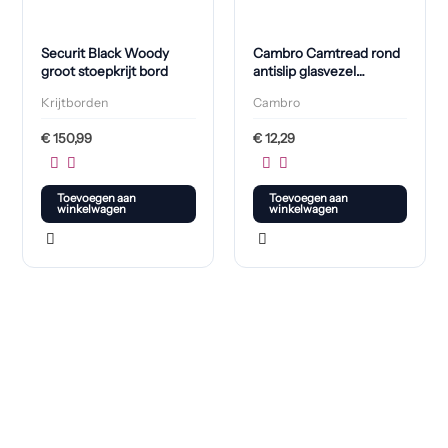
Securit Black Woody
Cambro Camtread rond
groot stoepkrijt bord
antislip glasvezel
dienblad zwart 28cm
Krijtborden
Cambro
€
150,99
€
12,29
Toevoegen aan
Toevoegen aan
winkelwagen
winkelwagen
Klaar om jouw perfecte bord te vinden?
Bekijk onze online winkel