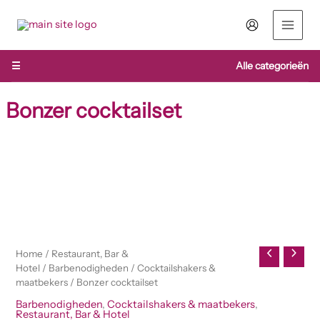
Ga
naar
de
inhoud
☰
Alle categorieën
Bonzer cocktailset
Bonzer
cocktailset
aantal
Home
/
Restaurant, Bar &
Hotel
/
Barbenodigheden
/
Cocktailshakers &
maatbekers
/ Bonzer cocktailset
Barbenodigheden
,
Cocktailshakers & maatbekers
,
Restaurant, Bar & Hotel