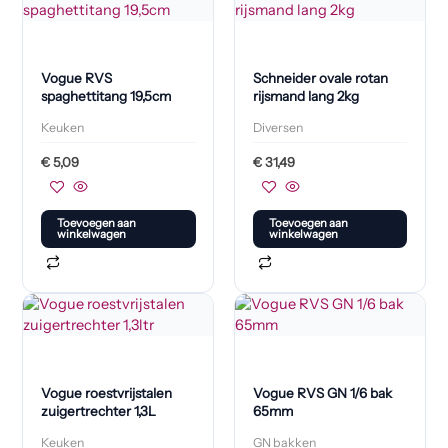
Vogue RVS
Schneider ovale rotan
spaghettitang 19,5cm
rijsmand lang 2kg
Keuken
Diversen
€
5,09
€
31,49
Toevoegen aan
Toevoegen aan
winkelwagen
winkelwagen
Vogue roestvrijstalen
Vogue RVS GN 1/6 bak
zuigertrechter 1,3L
65mm
Keuken
GN bakken