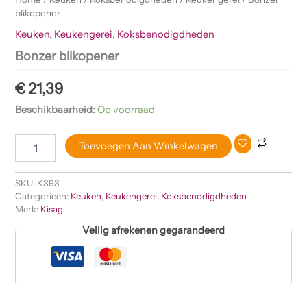
blikopener
Keuken
,
Keukengerei
,
Koksbenodigdheden
Bonzer blikopener
€
21,39
Beschikbaarheid:
Op voorraad
Toevoegen Aan Winkelwagen
SKU:
K393
Categorieën:
Keuken
,
Keukengerei
,
Koksbenodigdheden
Merk:
Kisag
Veilig afrekenen gegarandeerd