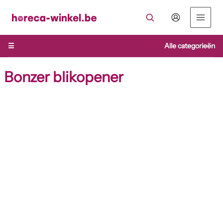
Ga
naar
de
inhoud
☰
Alle categorieën
Bonzer blikopener
Bonzer
blikopener
aantal