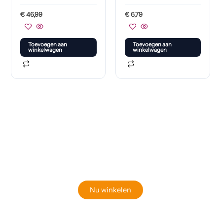
€
46,99
€
6,79
Toevoegen aan
Toevoegen aan
winkelwagen
winkelwagen
Klaar om jouw perfecte bord te vinden?
Bekijk onze online winkel
Nu winkelen