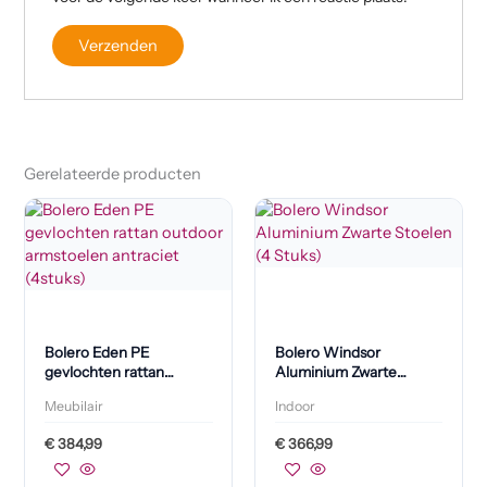
Gerelateerde producten
Bolero Eden PE
Bolero Windsor
gevlochten rattan
Aluminium Zwarte
outdoor armstoelen
Stoelen (4 Stuks)
Meubilair
Indoor
antraciet (4stuks)
€
384,99
€
366,99