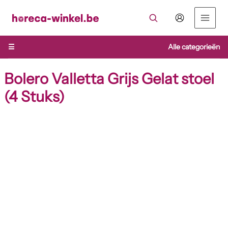
Ga
naar
de
inhoud
☰
Alle categorieën
Bolero Valletta Grijs Gelat stoel
(4 Stuks)
Bolero
Valletta
Grijs
Gelat
stoel
(4
Stuks)
aantal