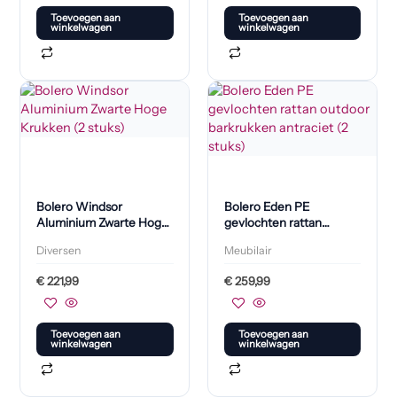
Toevoegen aan
Toevoegen aan
winkelwagen
winkelwagen
Bolero Windsor
Bolero Eden PE
Aluminium Zwarte Hoge
gevlochten rattan
Krukken (2 stuks)
outdoor barkrukken
Diversen
Meubilair
antraciet (2 stuks)
€
221,99
€
259,99
Toevoegen aan
Toevoegen aan
winkelwagen
winkelwagen