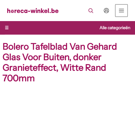
Ga
naar
de
inhoud
☰
Alle categorieën
Bolero Tafelblad Van Gehard
Glas Voor Buiten, donker
Granieteffect, Witte Rand
700mm
Bolero
Tafelblad
Van
Gehard
Glas
Voor
Buiten,