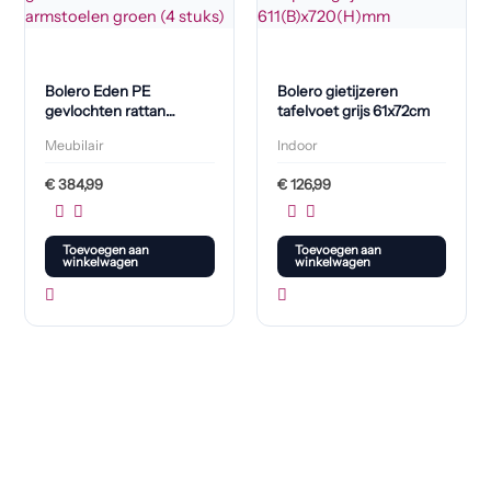
Bolero Eden PE
Bolero gietijzeren
gevlochten rattan
tafelvoet grijs 61x72cm
outdoor armstoelen
Meubilair
Indoor
groen (4 stuks)
€
384,99
€
126,99
Toevoegen aan
Toevoegen aan
winkelwagen
winkelwagen
Klaar om jouw perfecte bord te vinden?