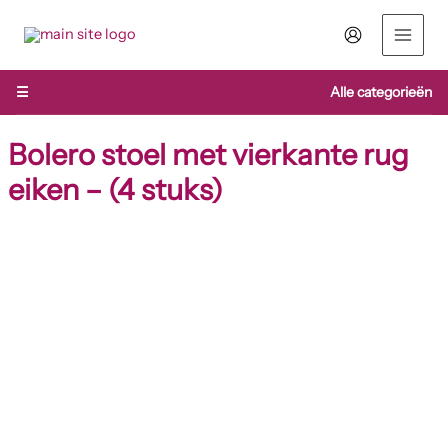
Ga
naar
de
inhoud
☰
Alle categorieën
Bolero stoel met vierkante rug
eiken – (4 stuks)
Bolero
stoel
met
vierkante
rug
eiken
-
(4
stuks)
aantal