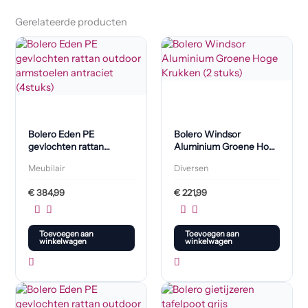
Gerelateerde producten
Bolero Eden PE
Bolero Windsor
gevlochten rattan
Aluminium Groene Hoge
outdoor armstoelen
Krukken (2 stuks)
Meubilair
Diversen
antraciet (4stuks)
€
384,99
€
221,99
Toevoegen aan
Toevoegen aan
winkelwagen
winkelwagen