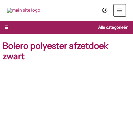
Ga
naar
de
inhoud
☰
Alle categorieën
Bolero polyester afzetdoek
zwart
Bolero
polyester
afzetdoek
zwart
aantal