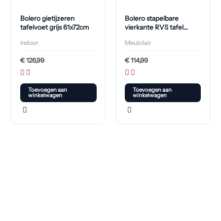
Bolero gietijzeren
Bolero stapelbare
tafelvoet grijs 61x72cm
vierkante RVS tafel
70cm
Indoor
Meubilair
€
126,99
€
114,99
Toevoegen aan
Toevoegen aan
winkelwagen
winkelwagen
Klaar om jouw perfecte bord te vinden?
Bekijk onze online winkel