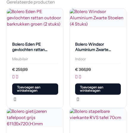
Gerelateerde producten
Bolero Eden PE
Bolero Windsor
gevlochten rattan
Aluminium Zwarte
outdoor barkrukken
Stoelen (4 Stuks)
Meubilair
Indoor
groen (2 stuks)
€
259,99
€
366,99
Toevoegen aan
Toevoegen aan
winkelwagen
winkelwagen