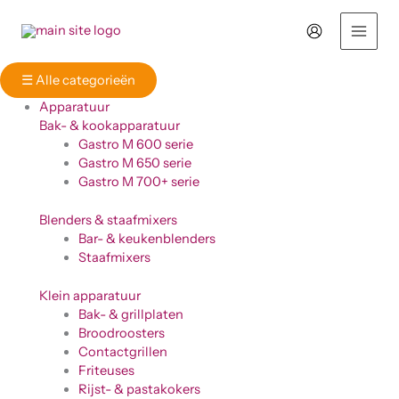
Ga
naar
de
inhoud
☰
Alle categorieën
Apparatuur
Bak- & kookapparatuur
Gastro M 600 serie
Gastro M 650 serie
Gastro M 700+ serie
Blenders & staafmixers
Bar- & keukenblenders
Staafmixers
Klein apparatuur
Bak- & grillplaten
Broodroosters
Contactgrillen
Friteuses
Rijst- & pastakokers