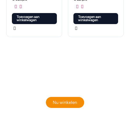
Toevoegen aan
Toevoegen aan
winkelwagen
winkelwagen
Klaar om jouw perfecte bord te vinden?
Bekijk onze online winkel
Nu winkelen