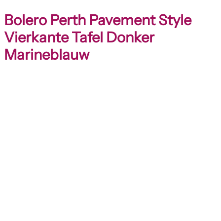
Bolero Perth Pavement Style
Vierkante Tafel Donker
Marineblauw
Bolero
Perth
Pavement
Style
Vierkante
Tafel
Donker
Marineblauw
aantal