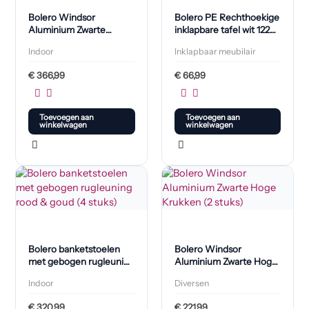
Bolero Windsor
Bolero PE Rechthoekige
Aluminium Zwarte
inklapbare tafel wit 122
Stoelen (4 Stuks)
cm (Per stuk)
Indoor
Inklapbaar meubilair
€
366,99
€
66,99
Toevoegen aan
Toevoegen aan
winkelwagen
winkelwagen
Bolero banketstoelen
Bolero Windsor
met gebogen rugleuning
Aluminium Zwarte Hoge
rood & goud (4 stuks)
Krukken (2 stuks)
Indoor
Diversen
€
320,99
€
221,99