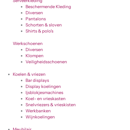
Serveerkleding
Beschermende Kleding
Diversen
Pantalons
Schorten & sloven
Shirts & polo's
Werkschoenen
Diversen
Klompen
Veiligheidsschoenen
Koelen & vriezen
Bar displays
Display koelingen
Ijsblokjesmachines
Koel- en vrieskasten
Snelvriezers & vrieskisten
Werkbanken
Wijnkoelingen
Meubilair