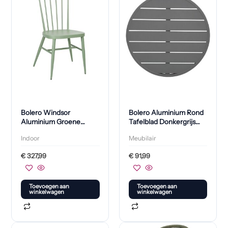
Bolero Windsor
Bolero Aluminium Rond
Aluminium Groene
Tafelblad Donkergrijs
Stoelen (4 Stuks)
580mm
Indoor
Meubilair
€
327,99
€
91,99
Toevoegen aan
Toevoegen aan
winkelwagen
winkelwagen