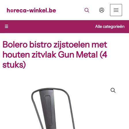
Ga
naar
de
inhoud
☰
Alle categorieën
Bolero bistro zijstoelen met
houten zitvlak Gun Metal (4
stuks)
Bolero
bistro
zijstoelen
met
houten
zitvlak
Gun
Metal