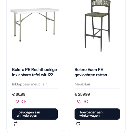
Bolero PE Rechthoekige
Bolero Eden PE
inklapbare tafel wit 122
gevlochten rattan
cm (Per stuk)
outdoor barkrukken
Inklapbaar meubilair
Meubilair
groen (2 stuks)
€
66,99
€
259,99
Toevoegen aan
Toevoegen aan
winkelwagen
winkelwagen