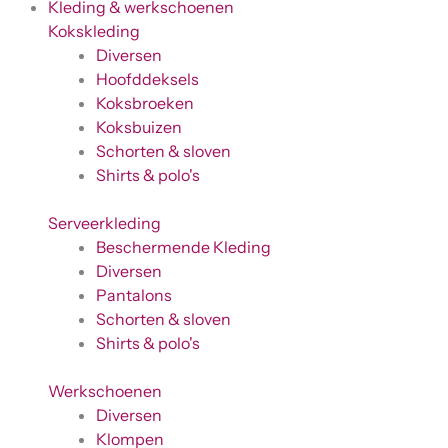
Kleding & werkschoenen
Kokskleding
Diversen
Hoofddeksels
Koksbroeken
Koksbuizen
Schorten & sloven
Shirts & polo's
Serveerkleding
Beschermende Kleding
Diversen
Pantalons
Schorten & sloven
Shirts & polo's
Werkschoenen
Diversen
Klompen