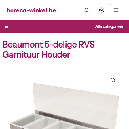
Ga
naar
de
inhoud
☰
Alle categorieën
Beaumont 5-delige RVS
Garnituur Houder
Beaumont
5-
delige
RVS
Garnituur
Houder
aantal