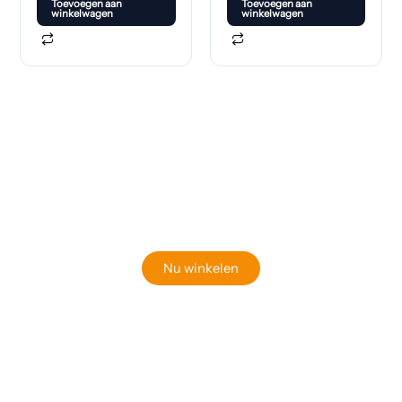
Toevoegen aan
Toevoegen aan
winkelwagen
winkelwagen
Klaar om jouw perfecte bord te vinden?
Bekijk onze online winkel
Nu winkelen