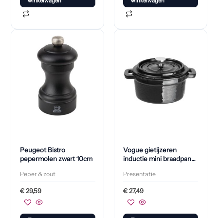
winkelwagen
winkelwagen
Peugeot Bistro
Vogue gietijzeren
pepermolen zwart 10cm
inductie mini braadpan
rond 7,5(H) x 10(Ø)cm
Peper & zout
Presentatie
€
29,59
€
27,49