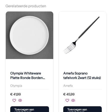
Gerelateerde producten
Olympia Whiteware
Amefa Soprano
Platte Ronde Borden
tafelvork Zwart (12 stuks)
210mm (6 Stuks)
Olympia
Amefa
€
41,99
€
45,99
Toevoegen aan
Toevoegen aan