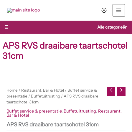
Ga
naar
de
inhoud
☰
Alle categorieën
APS RVS draaibare taartschotel
31cm
Home
/
Restaurant, Bar & Hotel
/
Buffet service &
presentatie
/
Buffetuitrusting
/ APS RVS draaibare
taartschotel 31cm
Buffet service & presentatie
,
Buffetuitrusting
,
Restaurant,
Bar & Hotel
APS RVS draaibare taartschotel 31cm