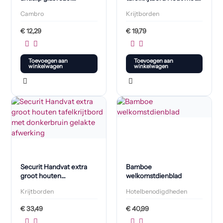
dienblad zwart 28cm
zwarte lakafwerking
Cambro
Krijtborden
€
12,29
€
19,79
Toevoegen aan
Toevoegen aan
winkelwagen
winkelwagen
Securit Handvat extra
Bamboe
groot houten
welkomstdienblad
tafelkrijtbord met
Krijtborden
Hotelbenodigdheden
donkerbruin gelakte
afwerking
€
33,49
€
40,99