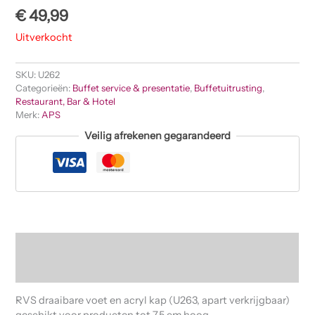
€
49,99
Uitverkocht
SKU:
U262
Categorieën:
Buffet service & presentatie
,
Buffetuitrusting
,
Restaurant, Bar & Hotel
Merk:
APS
Veilig afrekenen gegarandeerd
Beschrijving
Beoordelingen (0)
RVS draaibare voet en acryl kap (U263, apart verkrijgbaar)
geschikt voor producten tot 7,5 cm hoog.