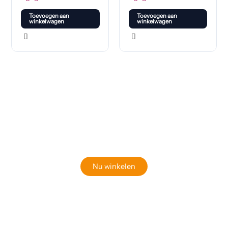
Toevoegen aan
Toevoegen aan
winkelwagen
winkelwagen
Klaar om jouw perfecte bord te vinden?
Bekijk onze online winkel
Nu winkelen