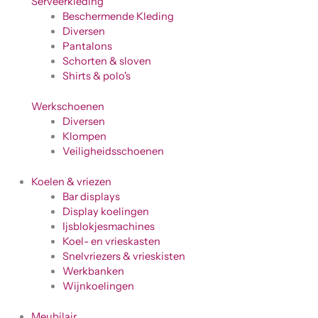
Serveerkleding
Beschermende Kleding
Diversen
Pantalons
Schorten & sloven
Shirts & polo's
Werkschoenen
Diversen
Klompen
Veiligheidsschoenen
Koelen & vriezen
Bar displays
Display koelingen
Ijsblokjesmachines
Koel- en vrieskasten
Snelvriezers & vrieskisten
Werkbanken
Wijnkoelingen
Meubilair