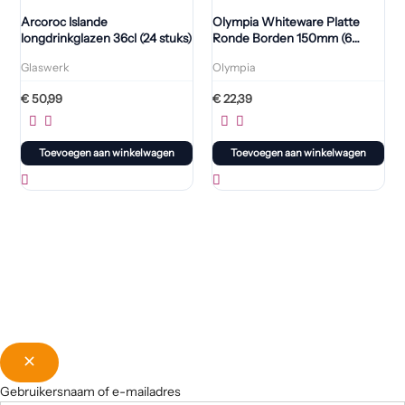
Arcoroc Islande
Olympia Whiteware Platte
longdrinkglazen 36cl (24 stuks)
Ronde Borden 150mm (6
Stuks)
Glaswerk
Olympia
€
50,99
€
22,39
Toevoegen aan winkelwagen
Toevoegen aan winkelwagen
Gebruikersnaam of e-mailadres