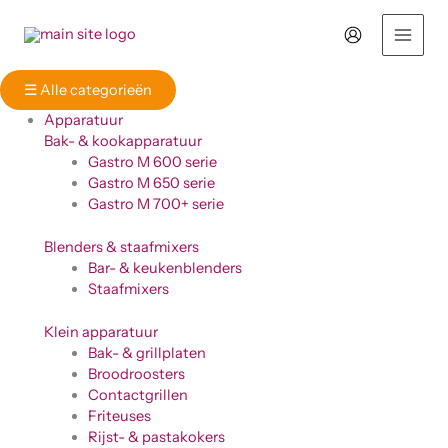
Ga
naar
de
inhoud
☰
Alle categorieën
Apparatuur
Bak- & kookapparatuur
Gastro M 600 serie
Gastro M 650 serie
Gastro M 700+ serie
Blenders & staafmixers
Bar- & keukenblenders
Staafmixers
Klein apparatuur
Bak- & grillplaten
Broodroosters
Contactgrillen
Friteuses
Rijst- & pastakokers