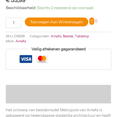
€
53,99
Beschikbaarheid:
Slechts 2 resterend op voorraad
Toevoegen Aan Winkelwagen
SKU:
DX698
Categorieën:
Amefa
,
Bestek
,
Tabletop
Merk:
Amefa
Veilig afrekenen gegarandeerd
Beschrijving
Beoordelingen (0)
Het ontwerp van bestekmodel Metropole van Amefa is
gebaseerd op hedendaagse stedelijke architectuur en heeft