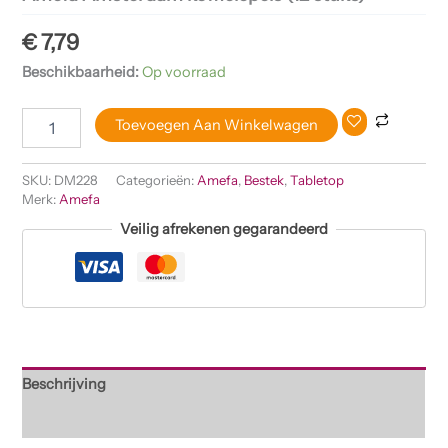
€
7,79
Beschikbaarheid:
Op voorraad
Toevoegen Aan Winkelwagen
SKU:
DM228
Categorieën:
Amefa
,
Bestek
,
Tabletop
Merk:
Amefa
Veilig afrekenen gegarandeerd
Beschrijving
Beoordelingen (0)