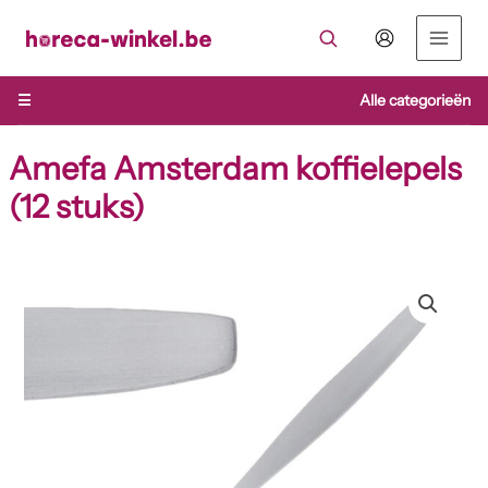
Ga
naar
de
inhoud
☰
Alle categorieën
Amefa Amsterdam koffielepels
(12 stuks)
Amefa
Amsterdam
koffielepels
(12
stuks)
aantal