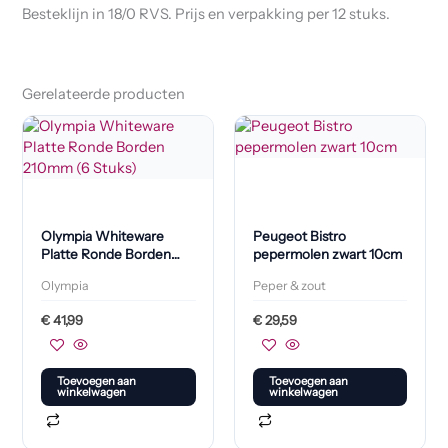
Besteklijn in 18/0 RVS. Prijs en verpakking per 12 stuks.
Gerelateerde producten
Olympia Whiteware
Peugeot Bistro
Platte Ronde Borden
pepermolen zwart 10cm
210mm (6 Stuks)
Olympia
Peper & zout
€
41,99
€
29,59
Toevoegen aan
Toevoegen aan
winkelwagen
winkelwagen