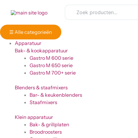
Ga
Winkelwagen
naar
Totaal:
de
inhoud
☰
Alle categorieën
Apparatuur
Bak- & kookapparatuur
Gastro M 600 serie
Gastro M 650 serie
Gastro M 700+ serie
Blenders & staafmixers
Bar- & keukenblenders
Staafmixers
Klein apparatuur
Bak- & grillplaten
Broodroosters