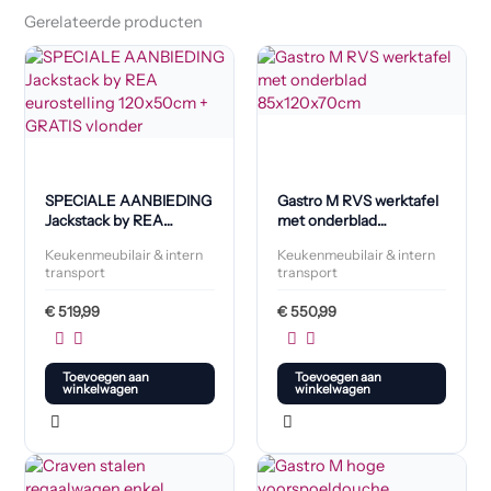
Gerelateerde producten
SPECIALE AANBIEDING
Gastro M RVS werktafel
Jackstack by REA
met onderblad
eurostelling 120x50cm +
85x120x70cm
Keukenmeubilair & intern
Keukenmeubilair & intern
GRATIS vlonder
transport
transport
€
519,99
€
550,99
Toevoegen aan
Toevoegen aan
winkelwagen
winkelwagen