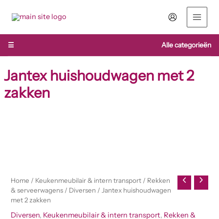
Ga
naar
de
inhoud
☰
Alle categorieën
Jantex huishoudwagen met 2
zakken
Jantex
huishoudwagen
met
2
zakken
aantal
Home
/
Keukenmeubilair & intern transport
/
Rekken
& serveerwagens
/
Diversen
/ Jantex huishoudwagen
met 2 zakken
Diversen
,
Keukenmeubilair & intern transport
,
Rekken &