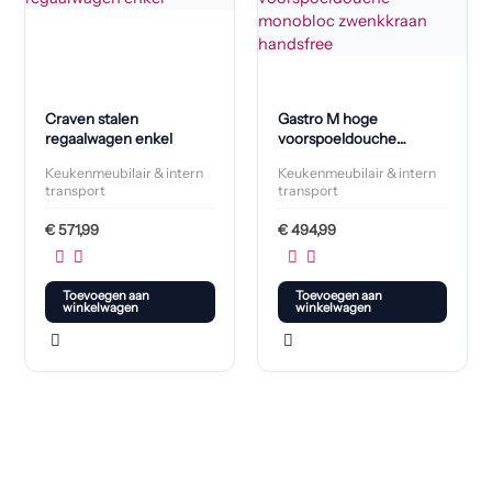
Craven stalen
Gastro M hoge
regaalwagen enkel
voorspoeldouche
monobloc zwenkkraan
Keukenmeubilair & intern
Keukenmeubilair & intern
handsfree
transport
transport
€
571,99
€
494,99
Toevoegen aan
Toevoegen aan
winkelwagen
winkelwagen