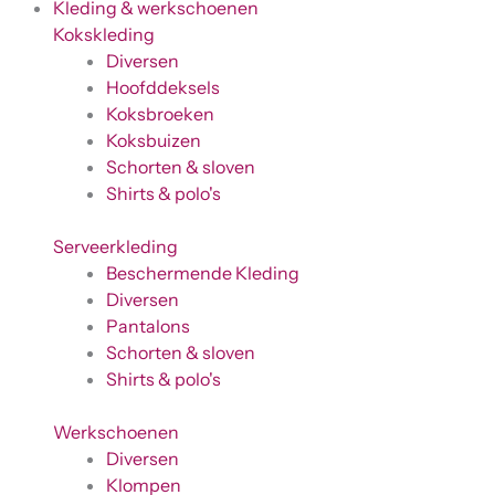
Kleding & werkschoenen
Kokskleding
Diversen
Hoofddeksels
Koksbroeken
Koksbuizen
Schorten & sloven
Shirts & polo's
Serveerkleding
Beschermende Kleding
Diversen
Pantalons
Schorten & sloven
Shirts & polo's
Werkschoenen
Diversen
Klompen