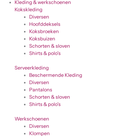
Kleding & werkschoenen
Kokskleding
Diversen
Hoofddeksels
Koksbroeken
Koksbuizen
Schorten & sloven
Shirts & polo's
Serveerkleding
Beschermende Kleding
Diversen
Pantalons
Schorten & sloven
Shirts & polo's
Werkschoenen
Diversen
Klompen