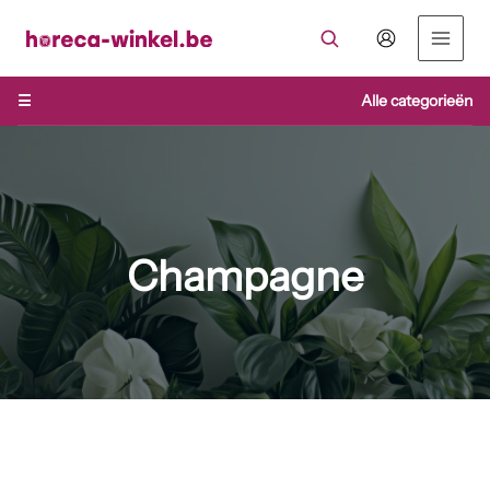
Ga
naar
de
inhoud
☰
Alle categorieën
Champagne