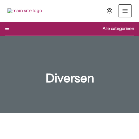
Ga
naar
de
inhoud
☰
Alle categorieën
Diversen