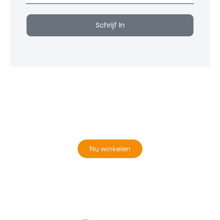
Schrijf In
Klaar om jouw perfecte bord te vinden?
Bekijk onze online winkel
Nu winkelen