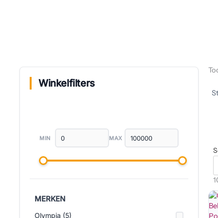
Too
Winkelfilters
MIN
MAX
S
1
MERKEN
Olympia (5)