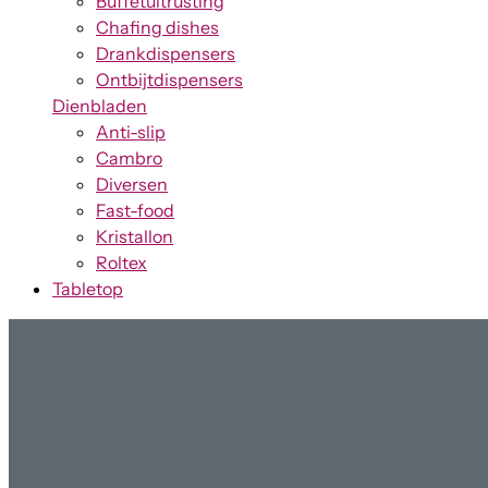
Buffetuitrusting
Chafing dishes
Drankdispensers
Ontbijtdispensers
Dienbladen
Anti-slip
Cambro
Diversen
Fast-food
Kristallon
Roltex
Tabletop