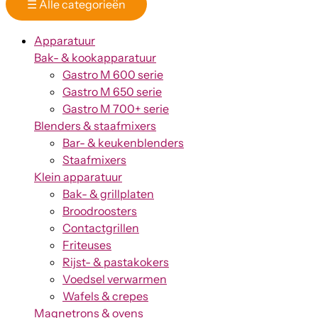
☰
Alle categorieën
Apparatuur
Bak- & kookapparatuur
Gastro M 600 serie
Gastro M 650 serie
Gastro M 700+ serie
Blenders & staafmixers
Bar- & keukenblenders
Staafmixers
Klein apparatuur
Bak- & grillplaten
Broodroosters
Contactgrillen
Friteuses
Rijst- & pastakokers
Voedsel verwarmen
Wafels & crepes
Magnetrons & ovens