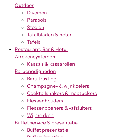
Outdoor
Diversen
Parasols
Stoelen
Tafelbladen & poten
Tafels
Restaurant, Bar & Hotel
Afrekensystemen
Kassa's & kassarollen
Barbenodigheden
Baruitrusting
Champagne- & wijnkoelers
Cocktailshakers & maatbekers
Flessenhouders
Flessenopeners & -afsluiters
Wijnrekken
Buffet service & presentatie
Buffet presentatie