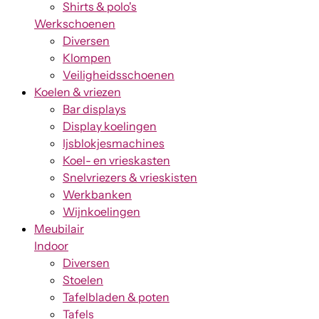
Shirts & polo's
Werkschoenen
Diversen
Klompen
Veiligheidsschoenen
Koelen & vriezen
Bar displays
Display koelingen
Ijsblokjesmachines
Koel- en vrieskasten
Snelvriezers & vrieskisten
Werkbanken
Wijnkoelingen
Meubilair
Indoor
Diversen
Stoelen
Tafelbladen & poten
Tafels