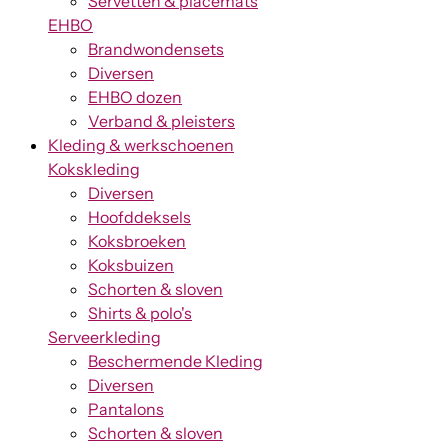
Servetten & placemats
EHBO
Brandwondensets
Diversen
EHBO dozen
Verband & pleisters
Kleding & werkschoenen
Kokskleding
Diversen
Hoofddeksels
Koksbroeken
Koksbuizen
Schorten & sloven
Shirts & polo's
Serveerkleding
Beschermende Kleding
Diversen
Pantalons
Schorten & sloven