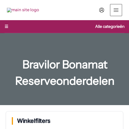
Ga
naar
de
inhoud
☰
Alle categorieën
Bravilor Bonamat
Reserveonderdelen
Winkelfilters