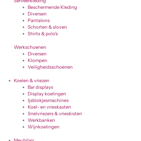
Serveerkleding
Beschermende Kleding
Diversen
Pantalons
Schorten & sloven
Shirts & polo's
Werkschoenen
Diversen
Klompen
Veiligheidsschoenen
Koelen & vriezen
Bar displays
Display koelingen
Ijsblokjesmachines
Koel- en vrieskasten
Snelvriezers & vrieskisten
Werkbanken
Wijnkoelingen
Meubilair