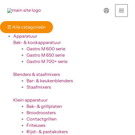
Ga
naar
de
inhoud
☰
Alle categorieën
Apparatuur
Bak- & kookapparatuur
Gastro M 600 serie
Gastro M 650 serie
Gastro M 700+ serie
Blenders & staafmixers
Bar- & keukenblenders
Staafmixers
Klein apparatuur
Bak- & grillplaten
Broodroosters
Contactgrillen
Friteuses
Rijst- & pastakokers