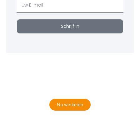
Uw
email
Schrijf In
Klaar om jouw perfecte bord te vinden?
Bekijk onze online winkel
Nu winkelen