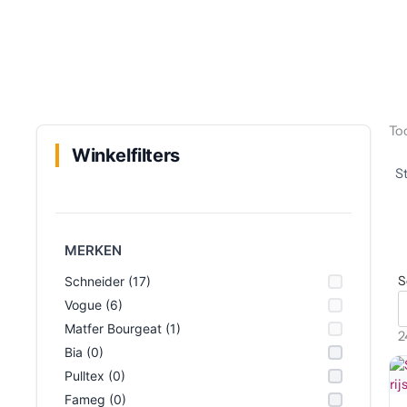
Too
Winkelfilters
MERKEN
S
Schneider (17)
Vogue (6)
Matfer Bourgeat (1)
2
Bia (0)
Pulltex (0)
Fameg (0)