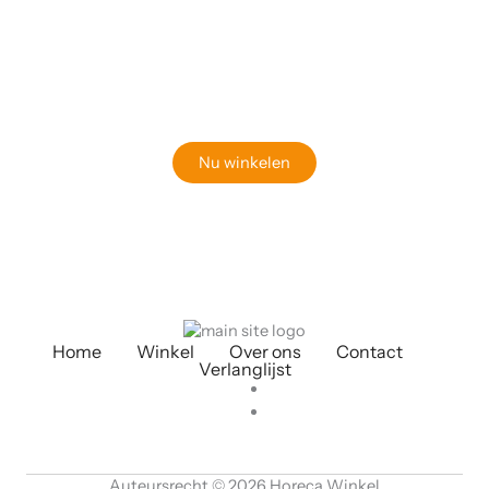
Klaar om jouw perfecte bord te vinden?
Bekijk onze online winkel
Nu winkelen
Home
Winkel
Over ons
Contact
Verlanglijst
Auteursrecht © 2026 Horeca Winkel