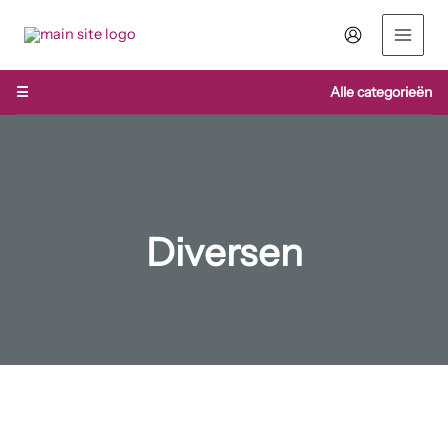
Ga
naar
de
inhoud
☰
Alle categorieën
Diversen