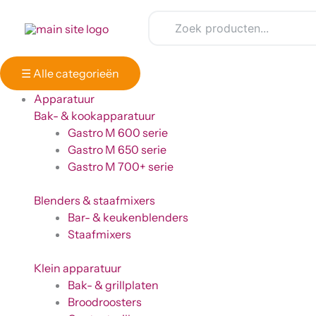
Ga
Winkelwagen
naar
Totaal:
de
inhoud
☰
Alle categorieën
Apparatuur
Bak- & kookapparatuur
Gastro M 600 serie
Gastro M 650 serie
Gastro M 700+ serie
Blenders & staafmixers
Bar- & keukenblenders
Staafmixers
Klein apparatuur
Bak- & grillplaten
Broodroosters