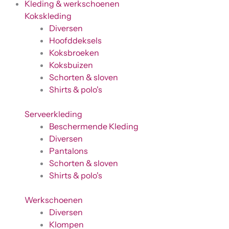
Kleding & werkschoenen
Kokskleding
Diversen
Hoofddeksels
Koksbroeken
Koksbuizen
Schorten & sloven
Shirts & polo's
Serveerkleding
Beschermende Kleding
Diversen
Pantalons
Schorten & sloven
Shirts & polo's
Werkschoenen
Diversen
Klompen