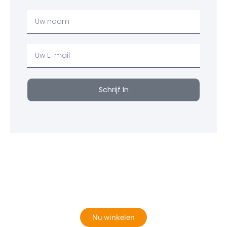
Uw
Naam
Uw
email
Schrijf In
Klaar om jouw perfecte bord te vinden?
Bekijk onze online winkel
Nu winkelen