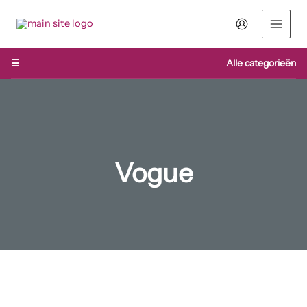
Ga
naar
de
inhoud
☰
Alle categorieën
Vogue