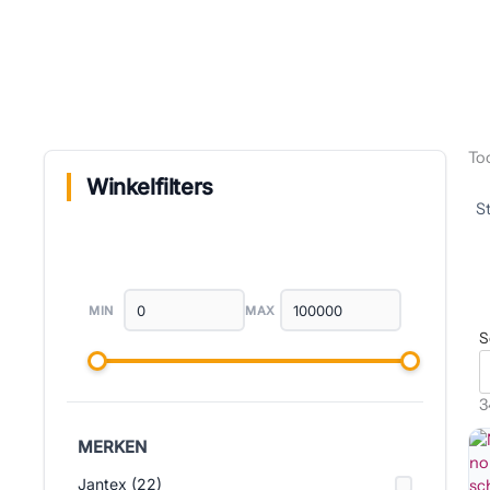
Too
Winkelfilters
MIN
MAX
S
3
MERKEN
Jantex (22)