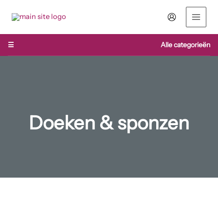
Ga
naar
de
inhoud
☰
Alle categorieën
Doeken & sponzen