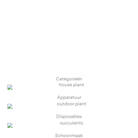
Mis onze PROMO’S niet! Profiteer tijdelijk van tot wel 50%
korting op een selectie van onze bestverkochte producten.
Winkel nu
Categorieën
Apparatuur
Disposables
Schoonmaak