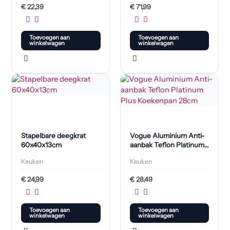
€
22,39
€
71,99
Toevoegen aan
Toevoegen aan
winkelwagen
winkelwagen
Stapelbare deegkrat
Vogue Aluminium Anti-
60x40x13cm
aanbak Teflon Platinum
Plus Koekenpan 28cm
Keuken
Keuken
€
24,99
€
28,49
Toevoegen aan
Toevoegen aan
winkelwagen
winkelwagen