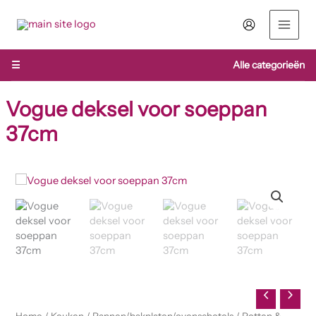
Ga
naar
de
inhoud
☰
Alle categorieën
Vogue deksel voor soeppan
37cm
Vogue
deksel
voor
soeppan
37cm
aantal
Home
/
Keuken
/
Pannen/bakplaten/ovenschotels
/
Potten &