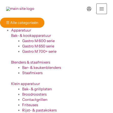
Ga
naar
de
inhoud
☰
Alle categorieën
Apparatuur
Bak- & kookapparatuur
Gastro M 600 serie
Gastro M 650 serie
Gastro M 700+ serie
Blenders & staafmixers
Bar- & keukenblenders
Staafmixers
Klein apparatuur
Bak- & grillplaten
Broodroosters
Contactgrillen
Friteuses
Rijst- & pastakokers