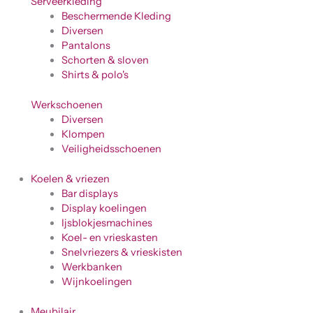
Serveerkleding
Beschermende Kleding
Diversen
Pantalons
Schorten & sloven
Shirts & polo's
Werkschoenen
Diversen
Klompen
Veiligheidsschoenen
Koelen & vriezen
Bar displays
Display koelingen
Ijsblokjesmachines
Koel- en vrieskasten
Snelvriezers & vrieskisten
Werkbanken
Wijnkoelingen
Meubilair