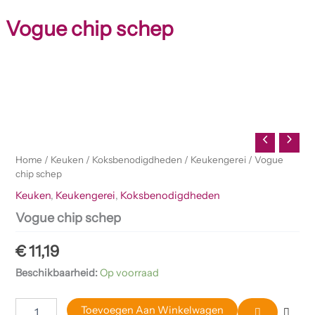
Vogue chip schep
Vogue
chip
schep
aantal
Home
/
Keuken
/
Koksbenodigdheden
/
Keukengerei
/ Vogue
chip schep
Keuken
,
Keukengerei
,
Koksbenodigdheden
Vogue chip schep
€
11,19
Beschikbaarheid:
Op voorraad
Toevoegen Aan Winkelwagen