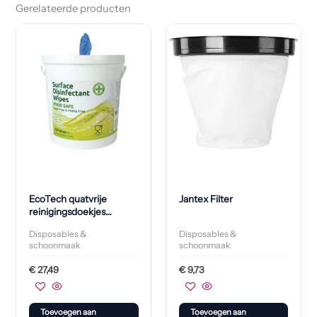
Gerelateerde producten
EcoTech quatvrije
Jantex Filter
reinigingsdoekjes
emmer (500 stuks)
Disposables &
Disposables &
schoonmaak
schoonmaak
€
27,49
€
9,73
Toevoegen aan
Toevoegen aan