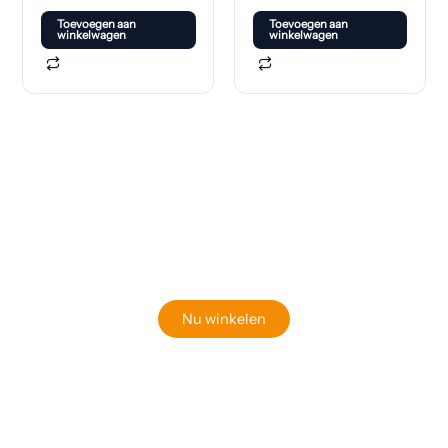
Toevoegen aan
Toevoegen aan
winkelwagen
winkelwagen
Klaar om jouw perfecte bord te vinden?
Bekijk onze online winkel
Nu winkelen