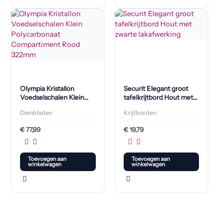
Olympia Kristallon
Securit Elegant groot
Voedselschalen Klein
tafelkrijtbord Hout met
polypropyleen
zwarte lakafwerking
Dienbladen
Krijtborden
Compartiment Rood
322mm
€
77,99
€
19,79
Toevoegen aan
Toevoegen aan
winkelwagen
winkelwagen