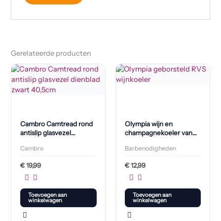
Gerelateerde producten
Cambro Camtread rond
Olympia wijn en
antislip glasvezel
champagnekoeler van
dienblad zwart 40,5cm
geborsteld roestvast
Cambro
Barbenodigheden
staal
€
19,99
€
12,99
Toevoegen aan
Toevoegen aan
winkelwagen
winkelwagen