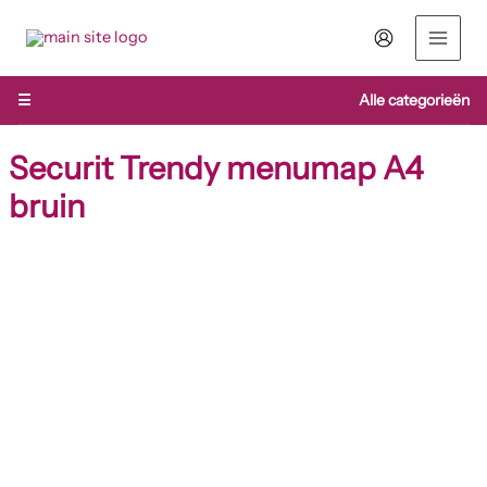
Ga
naar
de
inhoud
☰
Alle categorieën
Securit Trendy menumap A4
bruin
Securit
Trendy
menumap
A4
bruin
aantal