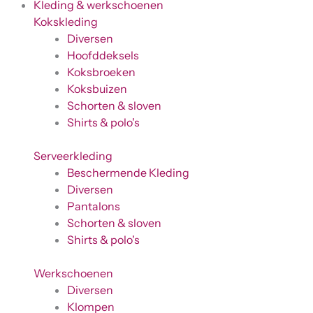
Kleding & werkschoenen
Kokskleding
Diversen
Hoofddeksels
Koksbroeken
Koksbuizen
Schorten & sloven
Shirts & polo's
Serveerkleding
Beschermende Kleding
Diversen
Pantalons
Schorten & sloven
Shirts & polo's
Werkschoenen
Diversen
Klompen