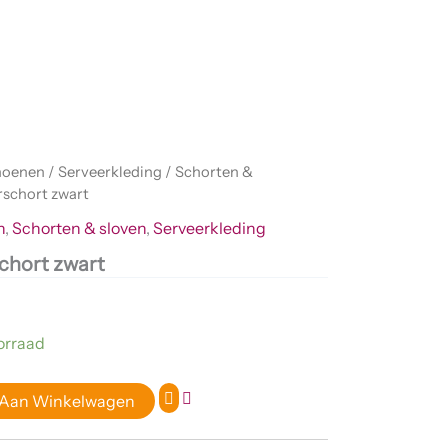
hoenen
/
Serveerkleding
/
Schorten &
rschort zwart
n
,
Schorten & sloven
,
Serveerkleding
chort zwart
orraad
 Aan Winkelwagen