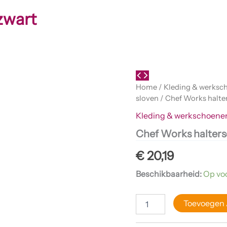
zwart
Chef
Works
Home
/
Kleding & werksc
halterschort
sloven
/ Chef Works halte
zwart
aantal
Kleding & werkschoene
Chef Works halters
€
20,19
Beschikbaarheid:
Op vo
Toevoegen