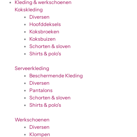
Kleding & werkschoenen
Kokskleding
Diversen
Hoofddeksels
Koksbroeken
Koksbuizen
Schorten & sloven
Shirts & polo's
Serveerkleding
Beschermende Kleding
Diversen
Pantalons
Schorten & sloven
Shirts & polo's
Werkschoenen
Diversen
Klompen