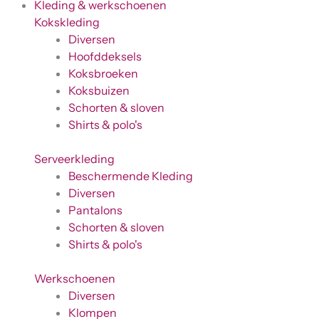
Kleding & werkschoenen
Kokskleding
Diversen
Hoofddeksels
Koksbroeken
Koksbuizen
Schorten & sloven
Shirts & polo's
Serveerkleding
Beschermende Kleding
Diversen
Pantalons
Schorten & sloven
Shirts & polo's
Werkschoenen
Diversen
Klompen