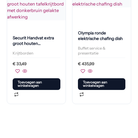
Olympia ronde
Securit Handvat extra
elektrische chafing dish
groot houten
Buffet service &
tafelkrijtbord met
Krijtborden
presentatie
donkerbruin gelakte
afwerking
€
33,49
€
435,99
Toevoegen aan
Toevoegen aan
winkelwagen
winkelwagen