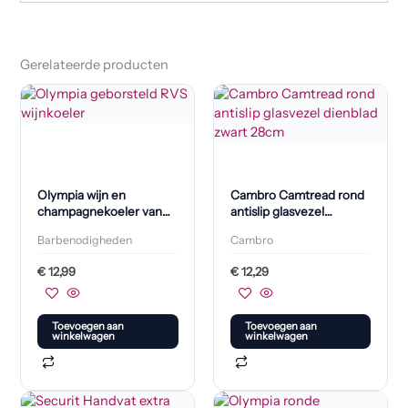
Gerelateerde producten
Olympia wijn en
Cambro Camtread rond
champagnekoeler van
antislip glasvezel
geborsteld roestvast
dienblad zwart 28cm
Barbenodigheden
Cambro
staal
€
12,99
€
12,29
Toevoegen aan
Toevoegen aan
winkelwagen
winkelwagen