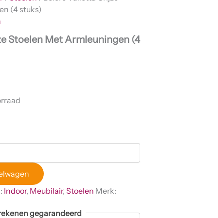
n (4 stuks)
n
jze Stoelen Met Armleuningen (4
orraad
kelwagen
:
Indoor
,
Meubilair
,
Stoelen
Merk:
afrekenen gegarandeerd