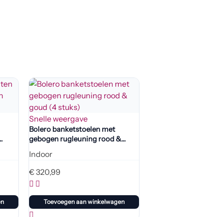
Snelle weergave
Bolero banketstoelen met
gebogen rugleuning rood &
goud (4 stuks)
Indoor
€
320,99
en
Toevoegen aan winkelwagen