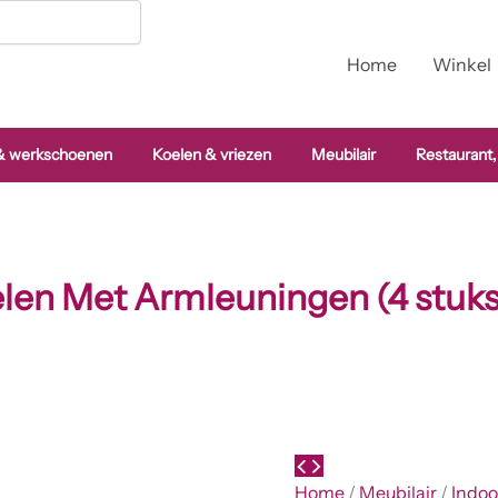
Bolero
Valletta
Grijze
Home
Winkel
Stoelen
Met
Armleuningen
(4
 & werkschoenen
Koelen & vriezen
Meubilair
Restaurant,
stuks)
aantal
oelen Met Armleuningen (4 stuks
Home
/
Meubilair
/
Indoo