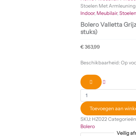
Stoelen Met Armleuninge
Indoor
,
Meubilair
,
Stoele
Bolero Valletta Gri
stuks)
€
363,99
Beschikbaarheid:
Op vo
Toevoegen aan win
SKU:
HZ022
Categorieën
Bolero
Veilig 